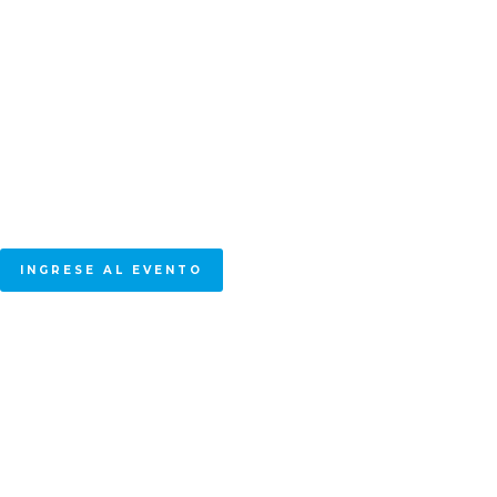
I ENCUENTRO INTERNACIONAL DE
MEDIO AMBIENTE Y SOSTENIBILIDAD
16 - 17 de julio
INGRESE AL EVENTO