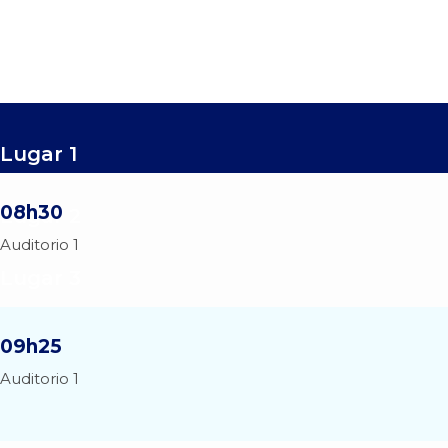
Lugar 1
08h30
Lugar 2
Auditorio 1
Lugar 3
09h25
Auditorio 1